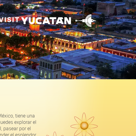
éxico, tiene una
puedes explorar el
, pasear por el
nder el esplendor