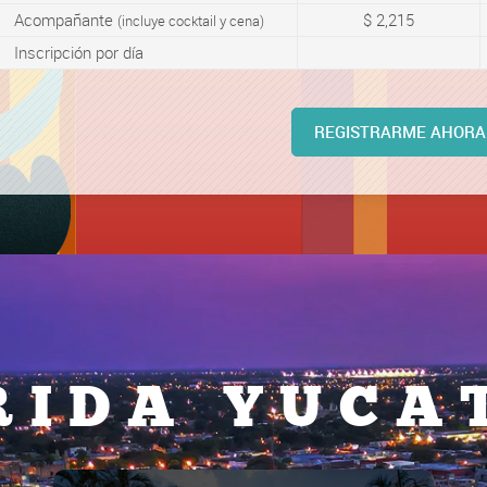
Acompañante
$ 2,215
(incluye cocktail y cena)
Inscripción por día
REGISTRARME AHORA
RIDA YUCA