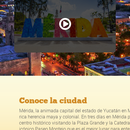
Conoce Mérida Yucatán
Conoce la ciudad
Mérida, la animada capital del estado de Yucatán en M
rica herencia maya y colonial. En tres días en Mérida 
centro histórico visitando la Plaza Grande y la Catedral
icónico Paseo Montejo que es el mejor lugar para ente