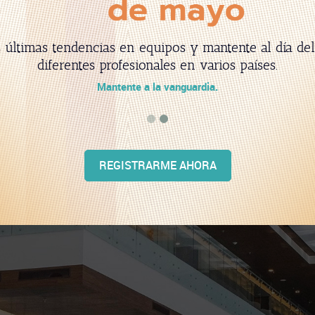
u formación académica, haz networking y crea grand
y amigos que durarán por siempre.
Este es el momento que esperabas.
REGISTRARME AHORA